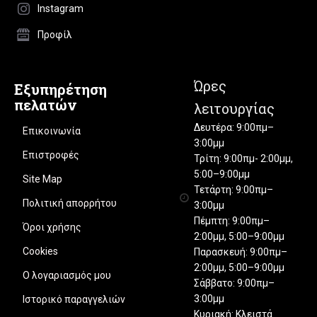
Instagram
Προφίλ
Ώρες
Εξυπηρέτηση
πελατών
λειτουργίας
Δευτέρα: 9:00πμ–
Επικοινωνία
3:00μμ
Επιστροφές
Τρίτη: 9:00πμ- 2:00μμ,
5:00–9:00μμ
Site Map
Τετάρτη: 9:00πμ–
Πολιτική απορρήτου
3:00μμ
Πέμπτη: 9:00πμ–
Όροι χρήσης
2:00μμ, 5:00–9:00μμ
Cookies
Παρασκευή: 9:00πμ–
2:00μμ, 5:00–9:00μμ
Ο λογαριασμός μου
Σάββατο: 9:00πμ–
3:00μμ
Ιστορικό παραγγελιών
Κυριακή: Κλειστά