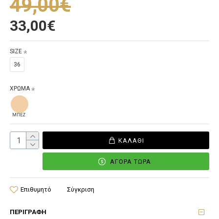
49,00€
33,00€
SIZE
36
ΧΡΩΜΑ
ΜΠΕΖ
ΚΑΛΆΘΙ
ΑΓΟΡΆ ΤΏΡΑ
Επιθυμητό
Σύγκριση
ΠΕΡΙΓΡΑΦΉ