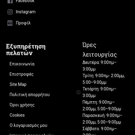
Facebook
Instagram
Προφίλ
Ώρες
Εξυπηρέτηση
πελατών
λειτουργίας
Δευτέρα: 9:00πμ–
Επικοινωνία
3:00μμ
Επιστροφές
Τρίτη: 9:00πμ- 2:00μμ,
5:00–9:00μμ
Site Map
Τετάρτη: 9:00πμ–
Πολιτική απορρήτου
3:00μμ
Πέμπτη: 9:00πμ–
Όροι χρήσης
2:00μμ, 5:00–9:00μμ
Cookies
Παρασκευή: 9:00πμ–
2:00μμ, 5:00–9:00μμ
Ο λογαριασμός μου
Σάββατο: 9:00πμ–