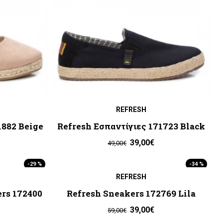
REFRESH
1882 Beige
Refresh Εσπαντίγιες 171723 Black
39,00€
49,00€
-29 %
-34 %
REFRESH
ers 172400
Refresh Sneakers 172769 Lila
39,00€
59,00€