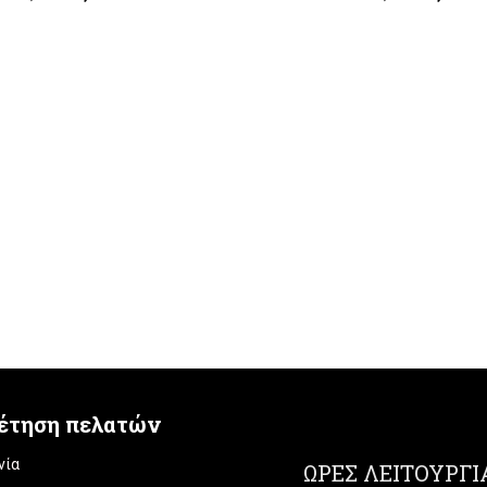
έτηση πελατών
νία
ΏΡΕΣ ΛΕΙΤΟΥΡΓΊ