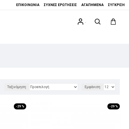
ΕΠΙΚΟΙΝΩΝΊΑ
ΣΥΧΝΈΣ ΕΡΩΤΉΣΕΙΣ
ΑΓΑΠΗΜΈΝΑ
ΣΎΓΚΡΙΣΗ
.
Ταξινόμηση:
Εμφάνιση:
-29 %
-29 %