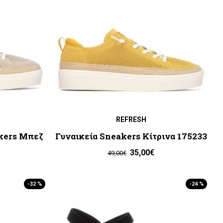
REFRESH
akers Μπεζ
Γυναικεία Sneakers Κίτρινα 175233
35,00€
49,00€
-32 %
-24 %