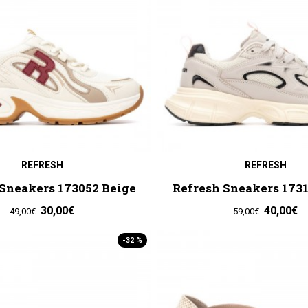
REFRESH
REFRESH
 Sneakers 173052 Beige
Refresh Sneakers 1731
30,00€
40,00€
49,00€
59,00€
-32 %