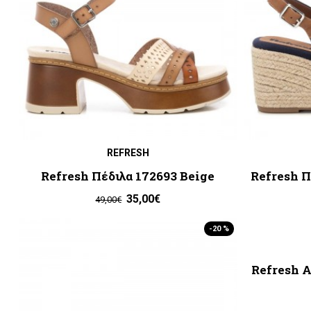
REFRESH
Refresh Πέδιλα 172693 Beige
Refresh 
35,00€
49,00€
-20 %
Refresh Α