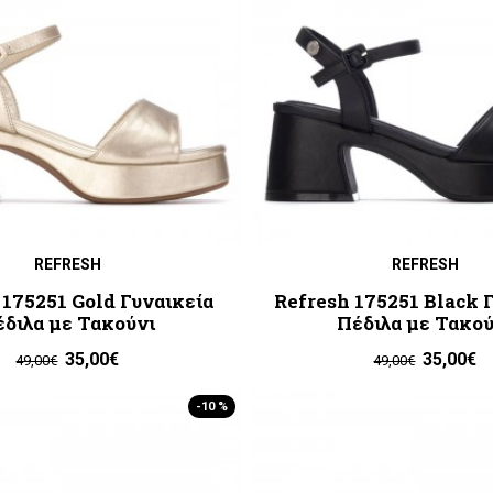
REFRESH
REFRESH
 175251 Gold Γυναικεία
Refresh 175251 Black 
έδιλα με Τακούνι
Πέδιλα με Τακού
35,00€
35,00€
49,00€
49,00€
-10 %