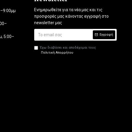
Ενημερωθείτε για τα νέα μας και τις
00–9:00μμ
προσφορές μας κάνοντας εγγραφή στο
newsletter μας
:00–
Εγγραφή
, 5:00–
Έχω διαβάσει και αποδέχομαι τους
Πολιτική Απορρήτου