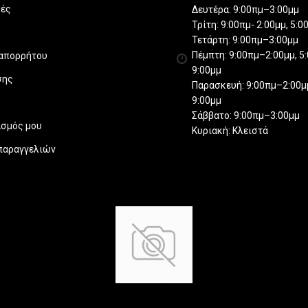
ές
Δευτέρα: 9:00πμ–3:00μμ
Τρίτη: 9:00πμ- 2:00μμ, 5:
Τετάρτη: 9:00πμ–3:00μμ
Πέμπτη: 9:00πμ–2:00μμ, 5
 απορρήτου
9:00μμ
σης
Παρασκευή: 9:00πμ–2:00μμ
9:00μμ
Σάββατο: 9:00πμ–3:00μμ
ασμός μου
Κυριακή: Κλειστά
 παραγγελιών