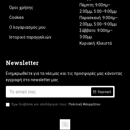
Πέμπτη: 9:00πμ–
Όροι χρήσης
2:00μμ, 5:00–9:00μμ
Cookies
Παρασκευή: 9:00πμ–
2:00μμ, 5:00–9:00μμ
Ο λογαριασμός μου
Σάββατο: 9:00πμ–
3:00μμ
Ιστορικό παραγγελιών
Κυριακή: Κλειστά
Newsletter
Ενημερωθείτε για τα νέα μας και τις προσφορές μας κάνοντας
εγγραφή στο newsletter μας
Εγγραφή
Έχω διαβάσει και αποδέχομαι τους
Πολιτική Απορρήτου