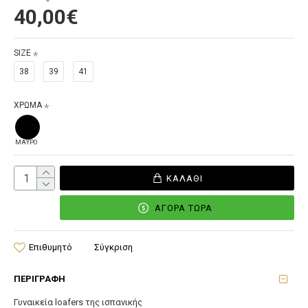
40,00€
SIZE
38
39
41
ΧΡΩΜΑ
ΜΑΥΡΟ
ΚΑΛΆΘΙ
ΑΓΟΡΆ ΤΏΡΑ
Επιθυμητό
Σύγκριση
ΠΕΡΙΓΡΑΦΉ
Γυναικεία loafers της ισπανικής