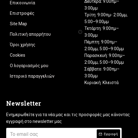
Δευτέρα: 9:00πμ–
Επικοινωνία
3:00μμ
Επιστροφές
Τρίτη: 9:00πμ- 2:00μμ,
5:00–9:00μμ
Site Map
Τετάρτη: 9:00πμ–
Πολιτική απορρήτου
3:00μμ
Πέμπτη: 9:00πμ–
Όροι χρήσης
2:00μμ, 5:00–9:00μμ
Cookies
Παρασκευή: 9:00πμ–
2:00μμ, 5:00–9:00μμ
Ο λογαριασμός μου
Σάββατο: 9:00πμ–
3:00μμ
Ιστορικό παραγγελιών
Κυριακή: Κλειστά
Newsletter
Ενημερωθείτε για τα νέα μας και τις προσφορές μας κάνοντας
εγγραφή στο newsletter μας
Εγγραφή