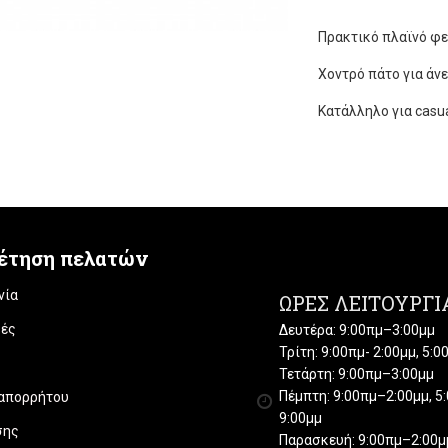
Πρακτικό πλαϊνό φε
Χοντρό πάτο για άν
Κατάλληλο για casua
έτηση πελατών
νία
ΏΡΕΣ ΛΕΙΤΟΥΡΓΊ
ές
Δευτέρα: 9:00πμ–3:00μμ
Τρίτη: 9:00πμ- 2:00μμ, 5:
Τετάρτη: 9:00πμ–3:00μμ
Πέμπτη: 9:00πμ–2:00μμ, 5
 απορρήτου
9:00μμ
σης
Παρασκευή: 9:00πμ–2:00μμ