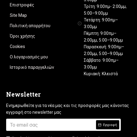
Επιστροφές
Τρίτη: 9:00πμ- 2:00μμ,
5:00–9:00μμ
Site Map
Τετάρτη: 9:00πμ–
Πολιτική απορρήτου
3:00μμ
Πέμπτη: 9:00πμ–
Όροι χρήσης
2:00μμ, 5:00–9:00μμ
Cookies
Παρασκευή: 9:00πμ–
2:00μμ, 5:00–9:00μμ
Ο λογαριασμός μου
Σάββατο: 9:00πμ–
3:00μμ
Ιστορικό παραγγελιών
Κυριακή: Κλειστά
Newsletter
Ενημερωθείτε για τα νέα μας και τις προσφορές μας κάνοντας
εγγραφή στο newsletter μας
Εγγραφή