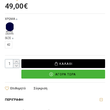
49,00€
ΧΡΩΜΑ
ΜΠΛΕ
ΣΚΟΥΡΟ
SIZE
42
ΚΑΛΆΘΙ
ΑΓΟΡΆ ΤΏΡΑ
Επιθυμητό
Σύγκριση
ΠΕΡΙΓΡΑΦΉ