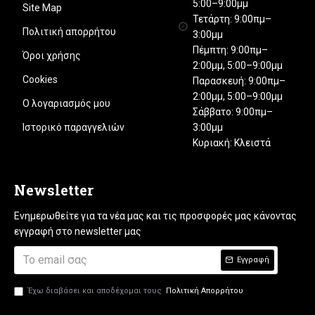
5:00–9:00μμ
Site Map
Τετάρτη: 9:00πμ–
Πολιτική απορρήτου
3:00μμ
Πέμπτη: 9:00πμ–
Όροι χρήσης
2:00μμ, 5:00–9:00μμ
Cookies
Παρασκευή: 9:00πμ–
2:00μμ, 5:00–9:00μμ
Ο λογαριασμός μου
Σάββατο: 9:00πμ–
3:00μμ
Ιστορικό παραγγελιών
Κυριακή: Κλειστά
Newsletter
Ενημερωθείτε για τα νέα μας και τις προσφορές μας κάνοντας
εγγραφή στο newsletter μας
Εγγραφή
Έχω διαβάσει και αποδέχομαι τους
Πολιτική Απορρήτου