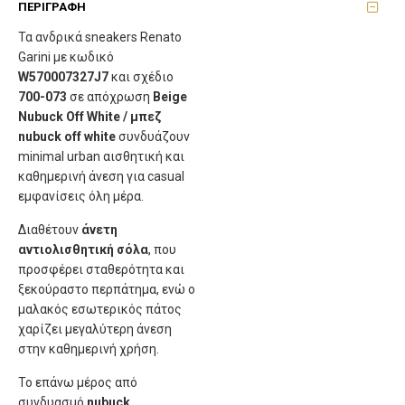
ΠΕΡΙΓΡΑΦΉ
Τα ανδρικά sneakers Renato
Garini με κωδικό
W570007327J7
και σχέδιο
700-073
σε απόχρωση
Beige
Nubuck Off White / μπεζ
nubuck off white
συνδυάζουν
minimal urban αισθητική και
καθημερινή άνεση για casual
εμφανίσεις όλη μέρα.
Διαθέτουν
άνετη
αντιολισθητική σόλα
, που
προσφέρει σταθερότητα και
ξεκούραστο περπάτημα, ενώ ο
μαλακός εσωτερικός πάτος
χαρίζει μεγαλύτερη άνεση
στην καθημερινή χρήση.
Το επάνω μέρος από
συνδυασμό
nubuck