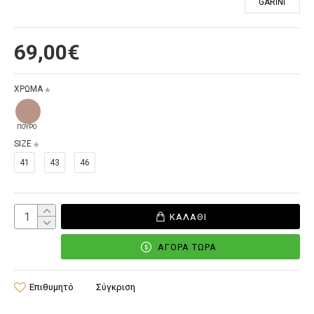
GARINI
69,00€
ΧΡΩΜΑ
ΠΟΥΡΟ
SIZE
41
43
46
ΚΑΛΆΘΙ
ΑΓΟΡΆ ΤΏΡΑ
Επιθυμητό
Σύγκριση