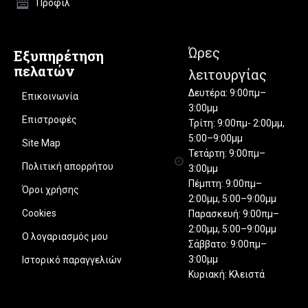
Προφίλ
Ώρες
Εξυπηρέτηση
πελατών
λειτουργίας
Δευτέρα: 9:00πμ–
Επικοινωνία
3:00μμ
Επιστροφές
Τρίτη: 9:00πμ- 2:00μμ,
5:00–9:00μμ
Site Map
Τετάρτη: 9:00πμ–
Πολιτική απορρήτου
3:00μμ
Πέμπτη: 9:00πμ–
Όροι χρήσης
2:00μμ, 5:00–9:00μμ
Cookies
Παρασκευή: 9:00πμ–
2:00μμ, 5:00–9:00μμ
Ο λογαριασμός μου
Σάββατο: 9:00πμ–
3:00μμ
Ιστορικό παραγγελιών
Κυριακή: Κλειστά