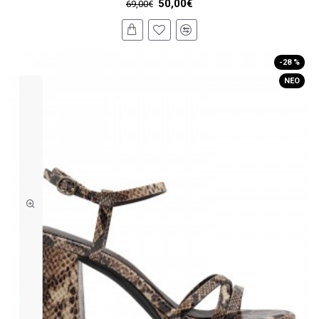
50,00€
69,00€
-28 %
ΝΈΟ