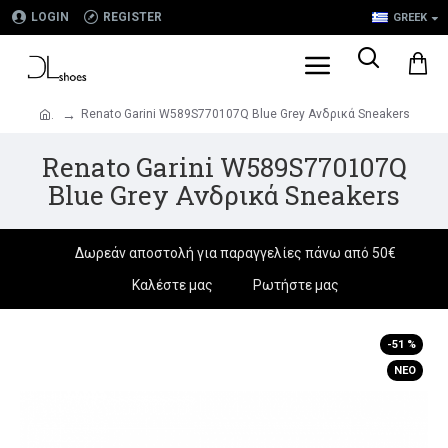
LOGIN
REGISTER
GREEK
Renato Garini W589S770107Q Blue Grey Ανδρικά Sneakers
.
Renato Garini W589S770107Q
Blue Grey Ανδρικά Sneakers
Δωρεάν αποστολή για παραγγελίες πάνω από 50€
Καλέστε μας
Ρωτήστε μας
-51 %
ΝΈΟ