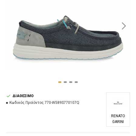
ΔΙΑΘΈΣΙΜΟ
Κωδικός Προϊόντος
770-W589S770107Q
RENATO
GARINI