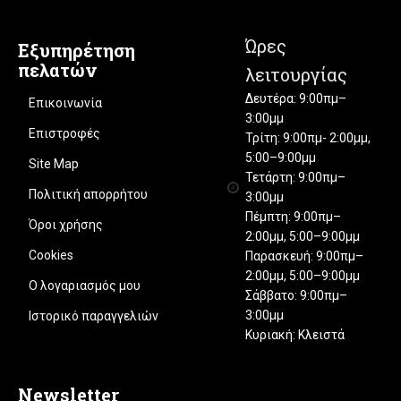
Ώρες
Εξυπηρέτηση
πελατών
λειτουργίας
Δευτέρα: 9:00πμ–
Επικοινωνία
3:00μμ
Επιστροφές
Τρίτη: 9:00πμ- 2:00μμ,
5:00–9:00μμ
Site Map
Τετάρτη: 9:00πμ–
Πολιτική απορρήτου
3:00μμ
Πέμπτη: 9:00πμ–
Όροι χρήσης
2:00μμ, 5:00–9:00μμ
Cookies
Παρασκευή: 9:00πμ–
2:00μμ, 5:00–9:00μμ
Ο λογαριασμός μου
Σάββατο: 9:00πμ–
3:00μμ
Ιστορικό παραγγελιών
Κυριακή: Κλειστά
Newsletter