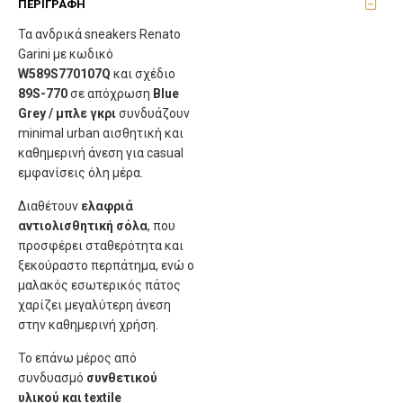
ΠΕΡΙΓΡΑΦΉ
Τα ανδρικά sneakers Renato
Garini με κωδικό
W589S770107Q
και σχέδιο
89S-770
σε απόχρωση
Blue
Grey / μπλε γκρι
συνδυάζουν
minimal urban αισθητική και
καθημερινή άνεση για casual
εμφανίσεις όλη μέρα.
Διαθέτουν
ελαφριά
αντιολισθητική σόλα
, που
προσφέρει σταθερότητα και
ξεκούραστο περπάτημα, ενώ ο
μαλακός εσωτερικός πάτος
χαρίζει μεγαλύτερη άνεση
στην καθημερινή χρήση.
Το επάνω μέρος από
συνδυασμό
συνθετικού
υλικού και textile