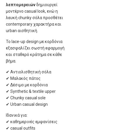
λεπτομερειών
δημιουργεί
μοντέρνο casual look, ενώ η
λευκή chunky σόλα προσθέτει
contemporary χαρακτήρα και
urban αισθητική.
Το lace-up design με κορδόνια
εξασφαλίζει σωστή εφαρμογή
και σταθερό κράτημα σε κάθε
βήμα.
✔ Αντιολισθητική σόλα
✔ Μαλακός πάτος
✔ Δέσιμο με κορδόνια
✔ Synthetic & textile upper
✔ Chunky casual sole
✔ Urban casual design
Ιδανικά για:
✔ καθημερινές εμφανίσεις
✔ casual outfits