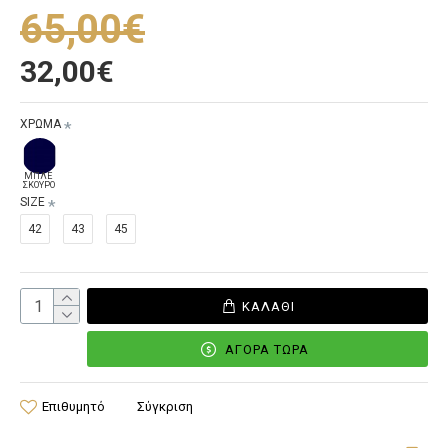
65,00€
32,00€
ΧΡΩΜΑ
ΜΠΛΕ
ΣΚΟΥΡΟ
SIZE
42
43
45
ΚΑΛΆΘΙ
ΑΓΟΡΆ ΤΏΡΑ
Επιθυμητό
Σύγκριση