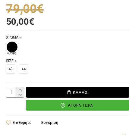
79,00€
50,00€
ΧΡΩΜΑ
ΜΑΥΡΟ
SIZE
43
44
ΚΑΛΆΘΙ
ΑΓΟΡΆ ΤΏΡΑ
Επιθυμητό
Σύγκριση