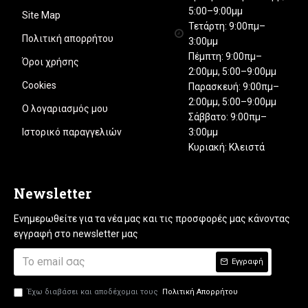
5:00–9:00μμ
Site Map
Τετάρτη: 9:00πμ–
Πολιτική απορρήτου
3:00μμ
Πέμπτη: 9:00πμ–
Όροι χρήσης
2:00μμ, 5:00–9:00μμ
Cookies
Παρασκευή: 9:00πμ–
2:00μμ, 5:00–9:00μμ
Ο λογαριασμός μου
Σάββατο: 9:00πμ–
3:00μμ
Ιστορικό παραγγελιών
Κυριακή: Κλειστά
Newsletter
Ενημερωθείτε για τα νέα μας και τις προσφορές μας κάνοντας
εγγραφή στο newsletter μας
Εγγραφή
Έχω διαβάσει και αποδέχομαι τους
Πολιτική Απορρήτου