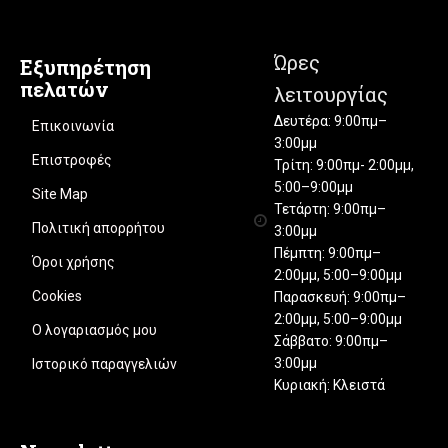
Ώρες
Εξυπηρέτηση
πελατών
λειτουργίας
Δευτέρα: 9:00πμ–
Επικοινωνία
3:00μμ
Επιστροφές
Τρίτη: 9:00πμ- 2:00μμ,
5:00–9:00μμ
Site Map
Τετάρτη: 9:00πμ–
Πολιτική απορρήτου
3:00μμ
Πέμπτη: 9:00πμ–
Όροι χρήσης
2:00μμ, 5:00–9:00μμ
Cookies
Παρασκευή: 9:00πμ–
2:00μμ, 5:00–9:00μμ
Ο λογαριασμός μου
Σάββατο: 9:00πμ–
3:00μμ
Ιστορικό παραγγελιών
Κυριακή: Κλειστά