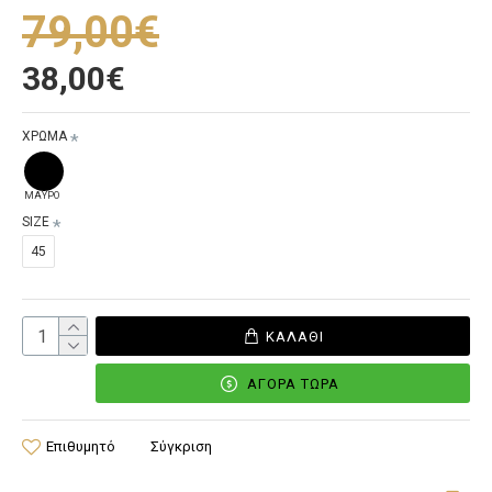
79,00€
38,00€
ΧΡΩΜΑ
ΜΑΥΡΟ
SIZE
45
ΚΑΛΆΘΙ
ΑΓΟΡΆ ΤΏΡΑ
Επιθυμητό
Σύγκριση