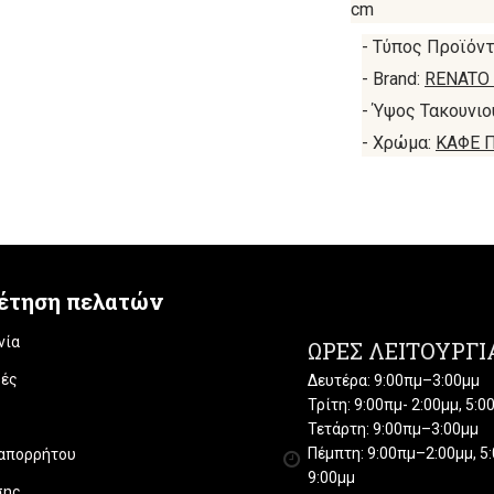
cm
- Τύπος Προϊόντ
- Brand:
RENATO 
- Ύψος Τακουνιο
- Χρώμα:
ΚΑΦΕ 
έτηση πελατών
νία
ΏΡΕΣ ΛΕΙΤΟΥΡΓΊ
ές
Δευτέρα: 9:00πμ–3:00μμ
Τρίτη: 9:00πμ- 2:00μμ, 5:
Τετάρτη: 9:00πμ–3:00μμ
Πέμπτη: 9:00πμ–2:00μμ, 5
 απορρήτου
9:00μμ
σης