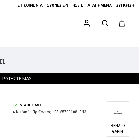
ΕΠΙΚΟΙΝΩΝΊΑ
ΣΥΧΝΈΣ ΕΡΩΤΉΣΕΙΣ
ΑΓΑΠΗΜΈΝΑ
ΣΎΓΚΡΙΣΗ
.
wn
ΡΩΤΉΣΤΕ ΜΑΣ
ΔΙΑΘΈΣΙΜΟ
Κωδικός Προϊόντος
108-V570010813N3
RENATO
GARINI