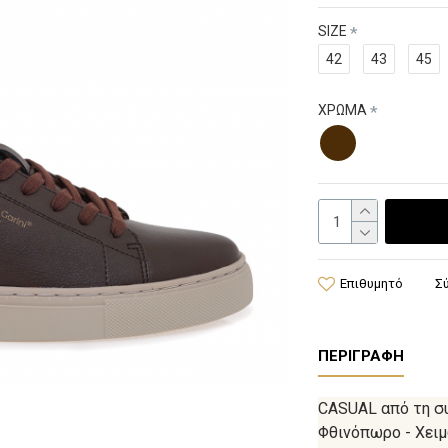
SIZE
42
43
45
ΧΡΩΜΑ
Επιθυμητό
Σ
ΠΕΡΙΓΡΑΦΉ
CASUAL από τη συ
Φθινόπωρο - Χειμ