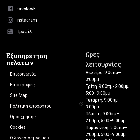
Facebook
Instagram
Προφίλ
Ώρες
Εξυπηρέτηση
πελατών
λειτουργίας
Δευτέρα: 9:00πμ–
Επικοινωνία
3:00μμ
Επιστροφές
Τρίτη: 9:00πμ- 2:00μμ,
5:00–9:00μμ
Site Map
Τετάρτη: 9:00πμ–
Πολιτική απορρήτου
3:00μμ
Πέμπτη: 9:00πμ–
Όροι χρήσης
2:00μμ, 5:00–9:00μμ
Cookies
Παρασκευή: 9:00πμ–
2:00μμ, 5:00–9:00μμ
Ο λογαριασμός μου