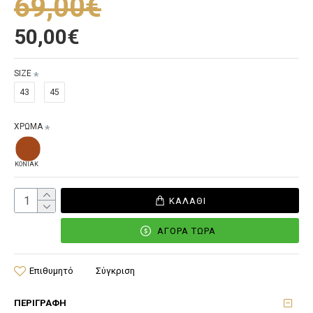
69,00€
50,00€
SIZE
43
45
ΧΡΩΜΑ
ΚΟΝΙΑΚ
ΚΑΛΆΘΙ
ΑΓΟΡΆ ΤΏΡΑ
Επιθυμητό
Σύγκριση
ΠΕΡΙΓΡΑΦΉ