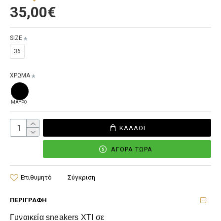
35,00€
SIZE
36
ΧΡΩΜΑ
ΜΑΥΡΟ
ΚΑΛΆΘΙ
ΑΓΟΡΆ ΤΏΡΑ
Επιθυμητό
Σύγκριση
ΠΕΡΙΓΡΑΦΉ
Γυναικεία sneakers XTI σε