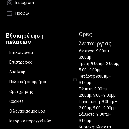
Instagram
Προφίλ
Ώρες
Εξυπηρέτηση
πελατών
λειτουργίας
Δευτέρα: 9:00πμ–
Επικοινωνία
3:00μμ
Επιστροφές
Τρίτη: 9:00πμ- 2:00μμ,
5:00–9:00μμ
Site Map
Τετάρτη: 9:00πμ–
Πολιτική απορρήτου
3:00μμ
Πέμπτη: 9:00πμ–
Όροι χρήσης
2:00μμ, 5:00–9:00μμ
Cookies
Παρασκευή: 9:00πμ–
2:00μμ, 5:00–9:00μμ
Ο λογαριασμός μου
Σάββατο: 9:00πμ–
3:00μμ
Ιστορικό παραγγελιών
Κυριακή: Κλειστά