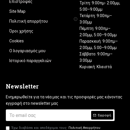
Επιστροφές
Τρίτη: 9:00πμ- 2:00μμ,
5:00–9:00μμ
Site Map
Τετάρτη: 9:00πμ–
Πολιτική απορρήτου
3:00μμ
Πέμπτη: 9:00πμ–
Όροι χρήσης
2:00μμ, 5:00–9:00μμ
Cookies
Παρασκευή: 9:00πμ–
2:00μμ, 5:00–9:00μμ
Ο λογαριασμός μου
Σάββατο: 9:00πμ–
3:00μμ
Ιστορικό παραγγελιών
Κυριακή: Κλειστά
Newsletter
Ενημερωθείτε για τα νέα μας και τις προσφορές μας κάνοντας
εγγραφή στο newsletter μας
Εγγραφή
Έχω διαβάσει και αποδέχομαι τους
Πολιτική Απορρήτου