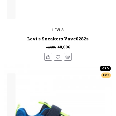
LEVI 'S
Levi's Sneakers Vave0282s
40,00€
49,00€
-33 %
HOT