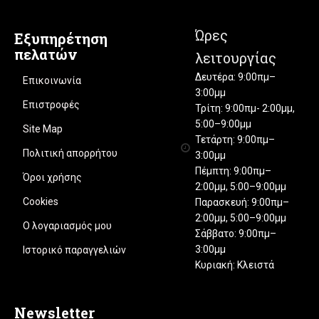
Ώρες
Εξυπηρέτηση
πελατών
λειτουργίας
Δευτέρα: 9:00πμ–
Επικοινωνία
3:00μμ
Επιστροφές
Τρίτη: 9:00πμ- 2:00μμ,
5:00–9:00μμ
Site Map
Τετάρτη: 9:00πμ–
Πολιτική απορρήτου
3:00μμ
Πέμπτη: 9:00πμ–
Όροι χρήσης
2:00μμ, 5:00–9:00μμ
Cookies
Παρασκευή: 9:00πμ–
2:00μμ, 5:00–9:00μμ
Ο λογαριασμός μου
Σάββατο: 9:00πμ–
3:00μμ
Ιστορικό παραγγελιών
Κυριακή: Κλειστά
Newsletter