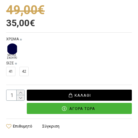
49,00€
35,00€
ΧΡΩΜΑ
ΜΠΛΕ
ΣΚΟΥΡΟ
SIZE
41
42
ΚΑΛΆΘΙ
ΑΓΟΡΆ ΤΏΡΑ
Επιθυμητό
Σύγκριση