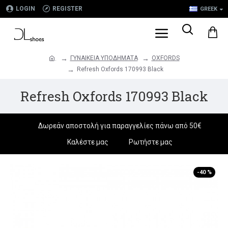
LOGIN
REGISTER
GREEK
ΓΥΝΑΙΚΕΙΑ ΥΠΟΔΗΜΑΤΑ
OXFORDS
.
Refresh Oxfords 170993 Black
Refresh Oxfords 170993 Black
Δωρεάν αποστολή για παραγγελίες πάνω από 50€
Καλέστε μας
Ρωτήστε μας
-40 %