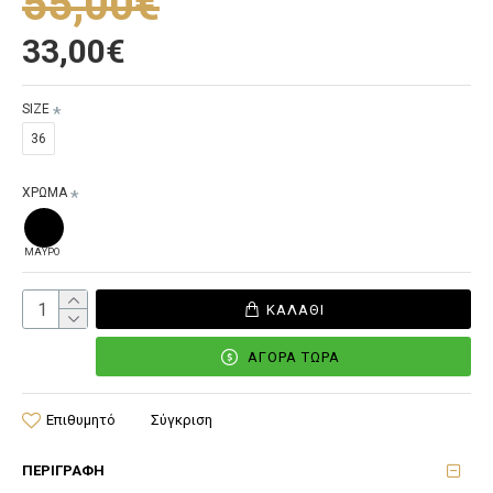
55,00€
33,00€
SIZE
36
ΧΡΩΜΑ
ΜΑΥΡΟ
ΚΑΛΆΘΙ
ΑΓΟΡΆ ΤΏΡΑ
Επιθυμητό
Σύγκριση
ΠΕΡΙΓΡΑΦΉ