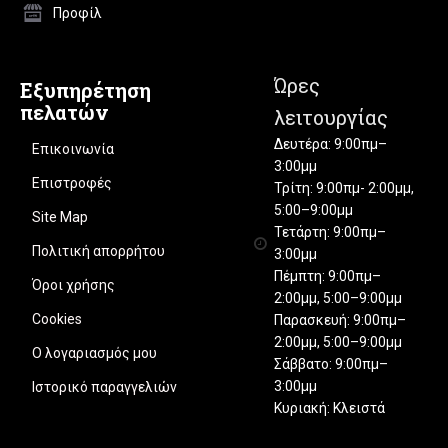
Προφίλ
Ώρες
Εξυπηρέτηση
πελατών
λειτουργίας
Δευτέρα: 9:00πμ–
Επικοινωνία
3:00μμ
Επιστροφές
Τρίτη: 9:00πμ- 2:00μμ,
5:00–9:00μμ
Site Map
Τετάρτη: 9:00πμ–
Πολιτική απορρήτου
3:00μμ
Πέμπτη: 9:00πμ–
Όροι χρήσης
2:00μμ, 5:00–9:00μμ
Cookies
Παρασκευή: 9:00πμ–
2:00μμ, 5:00–9:00μμ
Ο λογαριασμός μου
Σάββατο: 9:00πμ–
3:00μμ
Ιστορικό παραγγελιών
Κυριακή: Κλειστά