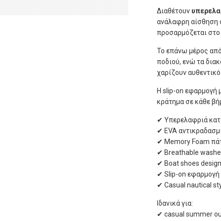
Διαθέτουν
υπερελα
ανάλαφρη αίσθηση 
προσαρμόζεται στο 
Το επάνω μέρος απ
ποδιού, ενώ τα διακ
χαρίζουν αυθεντικ
Η slip-on εφαρμογή
κράτημα σε κάθε βή
✔ Υπερελαφριά κα
✔ EVA αντικραδασμ
✔ Memory Foam πά
✔ Breathable washed
✔ Boat shoes desig
✔ Slip-on εφαρμογή
✔ Casual nautical st
Ιδανικά για:
✔ casual summer out