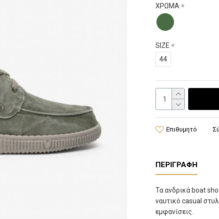
ΧΡΩΜΑ
SIZE
44
Επιθυμητό
Σ
ΠΕΡΙΓΡΑΦΉ
Τα ανδρικά boat s
ναυτικό casual στυλ
εμφανίσεις.