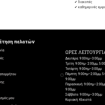
✔ διακοπές
✔ καθημερινές εμφ
έτηση πελατών
νία
ΏΡΕΣ ΛΕΙΤΟΥΡΓΊ
ές
Δευτέρα: 9:00πμ–3:00μμ
Τρίτη: 9:00πμ- 2:00μμ, 5:
Τετάρτη: 9:00πμ–3:00μμ
Πέμπτη: 9:00πμ–2:00μμ, 5
 απορρήτου
9:00μμ
σης
Παρασκευή: 9:00πμ–2:00μμ
9:00μμ
Σάββατο: 9:00πμ–3:00μμ
ασμός μου
Κυριακή: Κλειστά