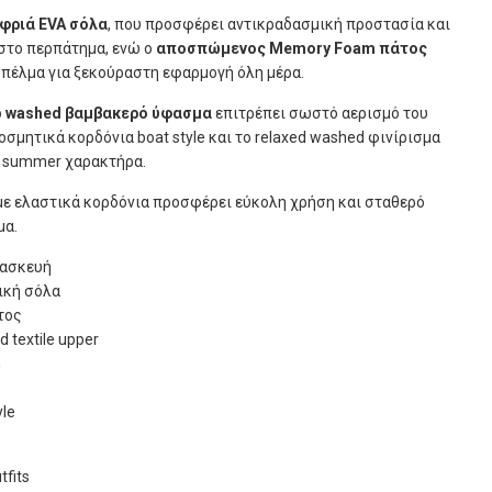
φριά EVA σόλα
, που προσφέρει αντικραδασμική προστασία και
στο περπάτημα, ενώ ο
αποσπώμενος Memory Foam πάτος
πέλμα για ξεκούραστη εφαρμογή όλη μέρα.
ό
washed βαμβακερό ύφασμα
επιτρέπει σωστό αερισμό του
οσμητικά κορδόνια boat style και το relaxed washed φινίρισμα
ό summer χαρακτήρα.
 με ελαστικά κορδόνια προσφέρει εύκολη χρήση και σταθερό
μα.
τασκευή
ική σόλα
τος
 textile upper
n
yle
fits