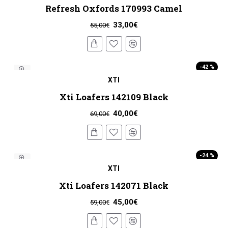
Refresh Oxfords 170993 Camel
33,00€
55,00€
-42 %
XTI
HOT
Xti Loafers 142109 Black
40,00€
69,00€
-24 %
XTI
Xti Loafers 142071 Black
45,00€
59,00€