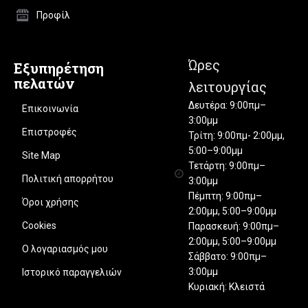
Προφίλ
Ώρες
Εξυπηρέτηση
πελατών
λειτουργίας
Δευτέρα: 9:00πμ–
Επικοινωνία
3:00μμ
Επιστροφές
Τρίτη: 9:00πμ- 2:00μμ,
5:00–9:00μμ
Site Map
Τετάρτη: 9:00πμ–
Πολιτική απορρήτου
3:00μμ
Πέμπτη: 9:00πμ–
Όροι χρήσης
2:00μμ, 5:00–9:00μμ
Cookies
Παρασκευή: 9:00πμ–
2:00μμ, 5:00–9:00μμ
Ο λογαριασμός μου
Σάββατο: 9:00πμ–
3:00μμ
Ιστορικό παραγγελιών
Κυριακή: Κλειστά