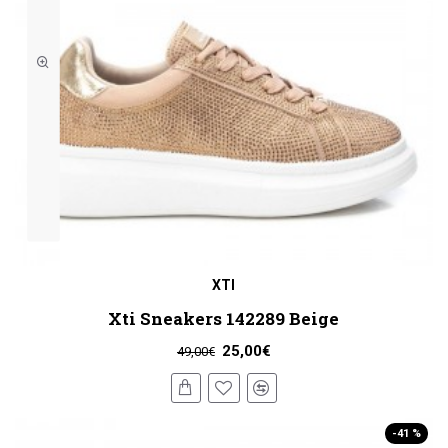
XTI
Xti Sneakers 142289 Beige
25,00€
49,00€
-41 %