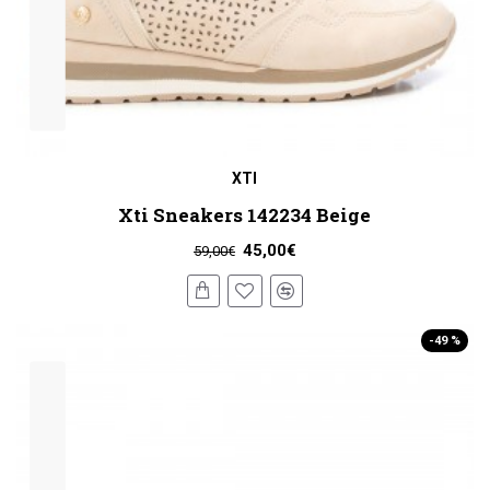
XTI
Xti Sneakers 142234 Beige
45,00€
59,00€
-49 %