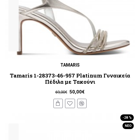
TAMARIS
Tamaris 1-28373-46-957 Platinum Γυναικεία
Πέδιλα με Τακούνι
50,00€
69,00€
-28 %
ΝΈΟ