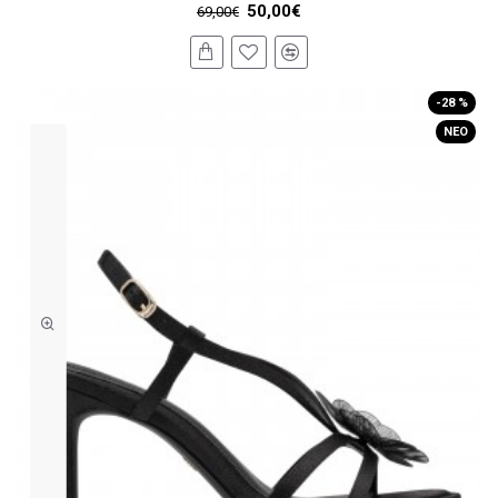
50,00€
69,00€
-28 %
ΝΈΟ