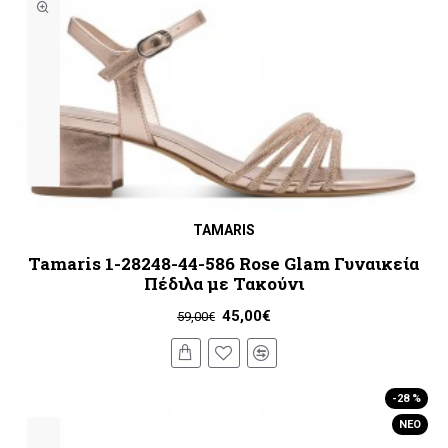
TAMARIS
Tamaris 1-28248-44-586 Rose Glam Γυναικεία
Πέδιλα με Τακούνι
45,00€
59,00€
-28 %
ΝΈΟ