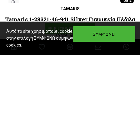
-28 %
TAMARIS
Tamaris 1-28321-46-941 Silver Γυναικεία Πέδιλα
με Τακούνι
FILTER PRODUCTS
Αυτό το site χρησιμοποιεί cookies. Εφόσον πατήσετε
ΣΥΜΦΩΝΩ
50,00€
69,00€
στην επιλογή ΣΥΜΦΩΝΩ συμφωνείτε με την χρήση
cookies.
-28 %
TAMARIS
Tamaris 1-28321-46-386 Brown Snake Γυναικεία
Πέδιλα με Τακούνι
50,00€
69,00€
-28 %
TAMARIS