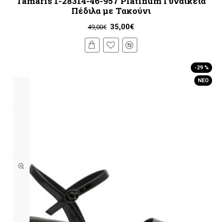
Tamaris 1-28314-46-957 Platinum Γυναικεία
Πέδιλα με Τακούνι
35,00€
49,00€
-29 %
ΝΈΟ