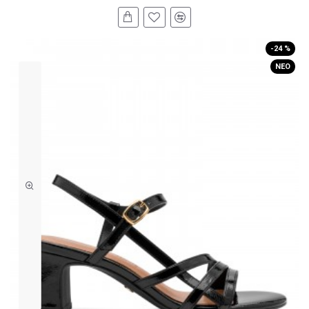
-24 %
ΝΈΟ