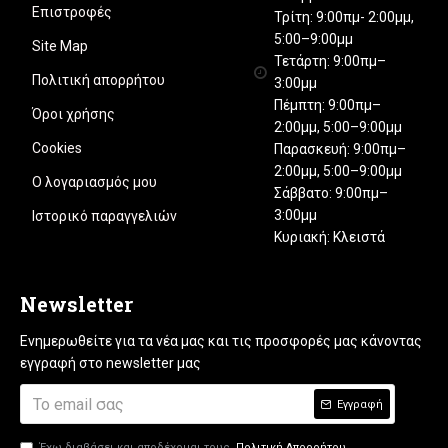
Επιστροφές
Τρίτη: 9:00πμ- 2:00μμ,
5:00–9:00μμ
Site Map
Τετάρτη: 9:00πμ–
Πολιτική απορρήτου
3:00μμ
Πέμπτη: 9:00πμ–
Όροι χρήσης
2:00μμ, 5:00–9:00μμ
Cookies
Παρασκευή: 9:00πμ–
2:00μμ, 5:00–9:00μμ
Ο λογαριασμός μου
Σάββατο: 9:00πμ–
3:00μμ
Ιστορικό παραγγελιών
Κυριακή: Κλειστά
Newsletter
Ενημερωθείτε για τα νέα μας και τις προσφορές μας κάνοντας
εγγραφή στο newsletter μας
Εγγραφή
Έχω διαβάσει και αποδέχομαι τους
Πολιτική Απορρήτου