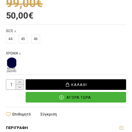
99,00€
50,00€
SIZE
44
45
46
ΧΡΩΜΑ
ΜΠΛΕ
ΣΚΟΥΡΟ
ΚΑΛΆΘΙ
ΑΓΟΡΆ ΤΏΡΑ
Επιθυμητό
Σύγκριση
ΠΕΡΙΓΡΑΦΉ