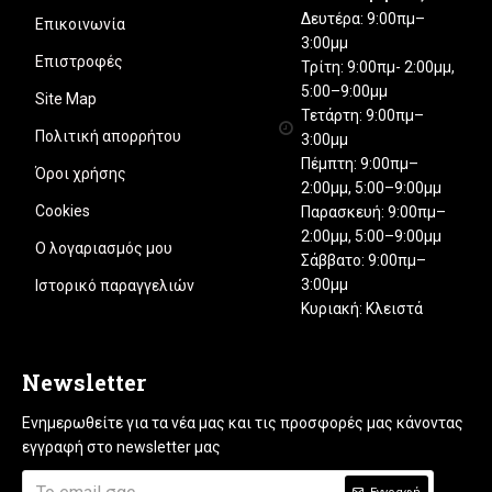
Δευτέρα: 9:00πμ–
Επικοινωνία
3:00μμ
Επιστροφές
Τρίτη: 9:00πμ- 2:00μμ,
5:00–9:00μμ
Site Map
Τετάρτη: 9:00πμ–
Πολιτική απορρήτου
3:00μμ
Πέμπτη: 9:00πμ–
Όροι χρήσης
2:00μμ, 5:00–9:00μμ
Cookies
Παρασκευή: 9:00πμ–
2:00μμ, 5:00–9:00μμ
Ο λογαριασμός μου
Σάββατο: 9:00πμ–
3:00μμ
Ιστορικό παραγγελιών
Κυριακή: Κλειστά
Newsletter
Ενημερωθείτε για τα νέα μας και τις προσφορές μας κάνοντας
εγγραφή στο newsletter μας