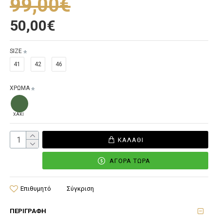
99,00€
50,00€
SIZE
41
42
46
ΧΡΩΜΑ
ΧΑΚΙ
ΚΑΛΆΘΙ
ΑΓΟΡΆ ΤΏΡΑ
Επιθυμητό
Σύγκριση
ΠΕΡΙΓΡΑΦΉ