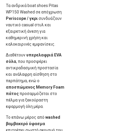
Τα ανδρικά boat shoes Pitas
WP150 Washed σε απόχρωση
Periscope / γκρι
συνδυάζουν
ναυτικό casual στυλ και
εξαιρετική άνεση για
καθημερινή χρήση και
καλοκαιρινές εμφανίσεις.
Διαθέτουν
υπερελαφριά EVA
σόλα
, που προσφέρει
αντικραδασμική προστασία
και ανάλαφρη αίσθηση στο
περπάτημα, ενώ ο
αποσπώμενος Memory Foam
πάτος
προσαρμόζεται στο
πέλμα για ξεκούραστη
εφαρμογή όλη μέρα.
Το επάνω μέρος από
washed
βαμβακερό ύφασμα
επιτρέπει σωστό αερισμό του