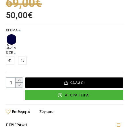
69,00€
50,00€
ΧΡΩΜΑ
ΜΠΛΕ
ΣΚΟΥΡΟ
SIZE
41
45
ΚΑΛΆΘΙ
ΑΓΟΡΆ ΤΏΡΑ
Επιθυμητό
Σύγκριση
ΠΕΡΙΓΡΑΦΉ