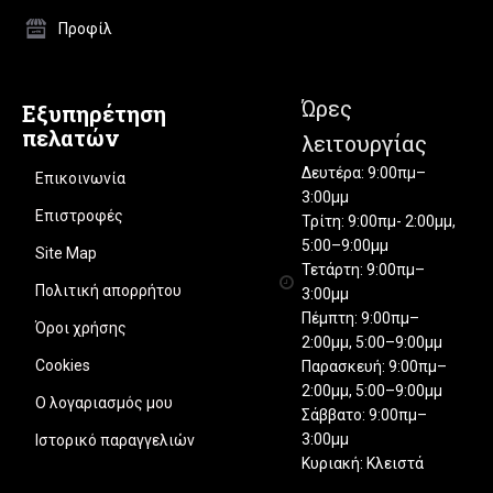
Προφίλ
Ώρες
Εξυπηρέτηση
πελατών
λειτουργίας
Δευτέρα: 9:00πμ–
Επικοινωνία
3:00μμ
Επιστροφές
Τρίτη: 9:00πμ- 2:00μμ,
5:00–9:00μμ
Site Map
Τετάρτη: 9:00πμ–
Πολιτική απορρήτου
3:00μμ
Πέμπτη: 9:00πμ–
Όροι χρήσης
2:00μμ, 5:00–9:00μμ
Cookies
Παρασκευή: 9:00πμ–
2:00μμ, 5:00–9:00μμ
Ο λογαριασμός μου
Σάββατο: 9:00πμ–
3:00μμ
Ιστορικό παραγγελιών
Κυριακή: Κλειστά