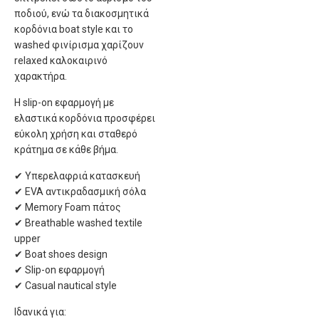
ποδιού, ενώ τα διακοσμητικά
κορδόνια boat style και το
washed φινίρισμα χαρίζουν
relaxed καλοκαιρινό
χαρακτήρα.
Η slip-on εφαρμογή με
ελαστικά κορδόνια προσφέρει
εύκολη χρήση και σταθερό
κράτημα σε κάθε βήμα.
✔ Υπερελαφριά κατασκευή
✔ EVA αντικραδασμική σόλα
✔ Memory Foam πάτος
✔ Breathable washed textile
upper
✔ Boat shoes design
✔ Slip-on εφαρμογή
✔ Casual nautical style
Ιδανικά για: